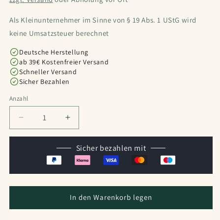
Als Kleinunternehmer im Sinne von § 19 Abs. 1 UStG wird
keine Umsatzsteuer berechnet
Deutsche Herstellung
ab 39€ Kostenfreier Versand
Schneller Versand
Sicher Bezahlen
Anzahl
Anzahl
Verringere
Erhöhe
die
die
Menge
Menge
Sicher bezahlen mit
für
für
Wichtel
Wichtel
-
-
Stiefel
Stiefel
In den Warenkorb legen