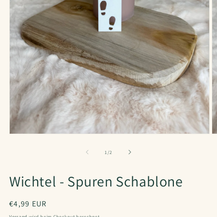
von
1
/
2
Wichtel - Spuren Schablone
Normaler
€4,99 EUR
Preis
Versand
wird beim Checkout berechnet