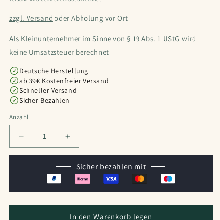
zzgl. Versand
oder Abholung vor Ort
Als Kleinunternehmer im Sinne von § 19 Abs. 1 UStG wird
keine Umsatzsteuer berechnet
Deutsche Herstellung
ab 39€ Kostenfreier Versand
Schneller Versand
Sicher Bezahlen
Anzahl
Anzahl
Verringere
Erhöhe
die
die
Menge
Menge
Sicher bezahlen mit
für
für
Wichtel
Wichtel
-
-
Spuren
Spuren
Schablone
Schablone
In den Warenkorb legen