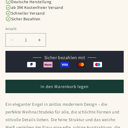
Deutsche Herstellung
ab 39€ Kostenfreier Versand
Schneller Versand
Sicher Bezahlen
Anzahl
Anzahl
Verringere
Erhöhe
die
die
Menge
Menge
Sicher bezahlen mit
für
für
Moderner
Moderner
Engel
Engel
zum
zum
Stellen
Stellen
In den Warenkorb legen
oder
oder
Aufhängen
Aufhängen
Ein eleganter Engel in zeitlos modernem Design – die
perfekte Weihnachtsdeko für alle, die schlichte Formen und
stilvolle Details lieben. Die feine Struktur und das weiche
Weiß verleihen der Figur eine edle, ruhige Ausstrahlung, die