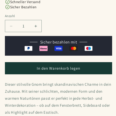
Schneller Versand
Sicher Bezahlen
Anzahl
Anzahl
Verringere
Erhöhe
die
die
Menge
Menge
Sicher bezahlen mit
für
für
Gnom
Gnom
mit
mit
abnehmbarer
abnehmbarer
Mütze
Mütze
In den Warenkorb legen
Dieser stilvolle Gnom bringt skandinavischen Charme in dein
Zuhause. Mit seiner schlichten, modernen Form und den
warmen Naturtönen passt er perfekt in jede Herbst- und
Winterdekoration – ob auf dem Fensterbrett, Sideboard oder
als Highlight auf dem Esstisch.